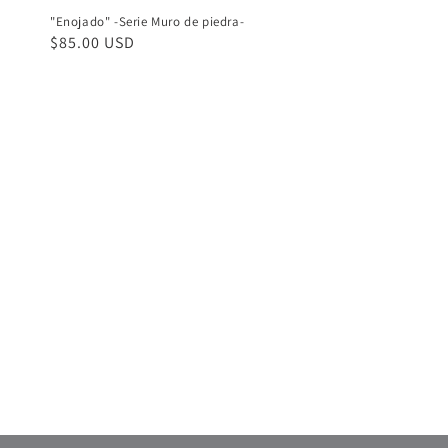
"Enojado" -Serie Muro de piedra-
Precio
$85.00 USD
habitual