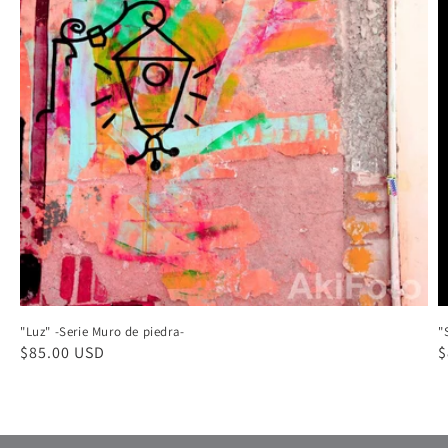
"
"Luz" -Serie Muro de piedra-
P
$
Precio
$85.00 USD
h
habitual