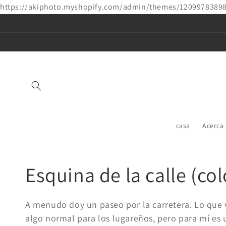
https://akiphoto.myshopify.com/admin/themes/1209978389
Ir
directamente
al contenido
casa
Acerca
Colección:
Esquina de la calle (co
A menudo doy un paseo por la carretera. Lo que v
algo normal para los lugareños, pero para mí es 