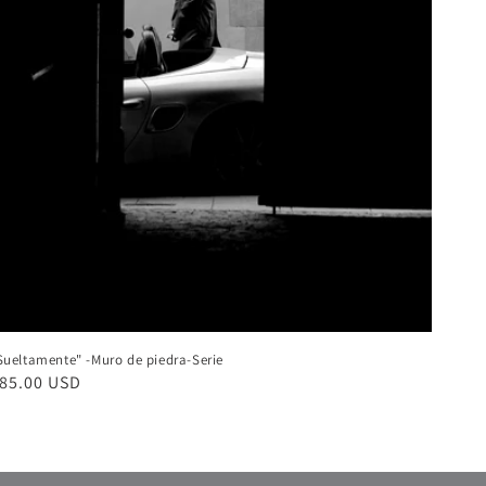
Sueltamente" -Muro de piedra-Serie
recio
85.00 USD
abitual