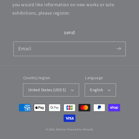
you would like information on new works or solo
exhibitions, please register.
send
Email
Country/region
Language
United States (USD $)
English
Payment
methods
© 2026,
AkiFoto
Powered by Shopify