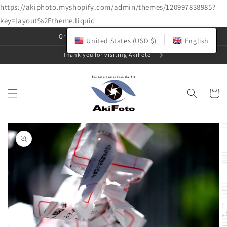
https://akiphoto.myshopify.com/admin/themes/120997838985?
key=layout%2Ftheme.liquid
Skip to
Original art photo gallery & shop
United States (USD $)
English
content
Thank you for visiting AkiFoto
Cart
Skip to
product
information