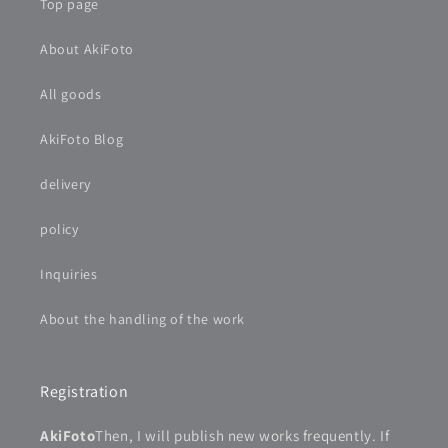
Top page
About AkiFoto
All goods
AkiFoto Blog
delivery
policy
Inquiries
About the handling of the work
Registration
AkiFoto
Then, I will publish new works frequently. If