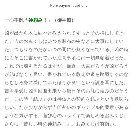
心
心
More payment options
不
不
乱
乱
一心不乱「
神頼み！
」（御神籤）
シ
シ
凶が出たら木に結べと教えられてずっとその様にしてき
リ
リ
ー
ー
た。吉のおみくじはいつも財布の中などに大事にしてい
ズ
ズ
た、つもりなのだがいつの間にか無くなっている。凶の時
ー
ー
にもそこに書かれていた注意事項には一切無頓着だった。
これでは罰も当たるはずだ。最近、大吉だろうが凶だろう
が結ばなくて良い、書かれている教えや道を踏襲するのな
らむしろ身に着けていたほうが良いという説を耳にした。
吉を享受し凶を回避出来たら後日そのお礼に結ぶのだそう
だ。この時「結ぶ」のは神仏との契約を結ぶという意味ら
しい。だが少なからず吉凶占いのギャンブル的要素がある
ような気がする。遊び心のハラドキで楽しめるおみくじ。
さらに「苦しい時の神頼み！」。おみくじは有難い。