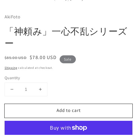
AkiFoto
「神頼み」一心不乱シリーズ
ー
Regular
Sale
$78.00 USD
$85.00 USD
Sale
price
price
Shipping
calculated at checkout.
Quantity
Decrease
Increase
quantity
quantity
for
for
Add to cart
「神
「神
頼
頼
み」
み」
一
一