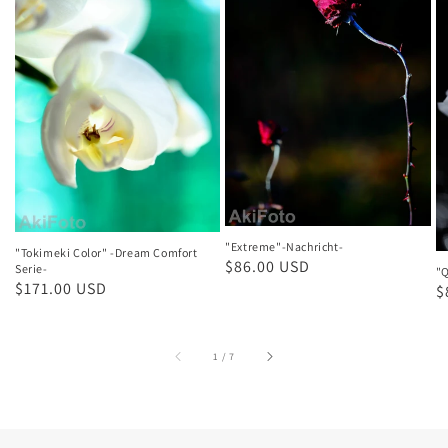
"Extreme"-Nachricht-
"Tokimeki Color" -Dream Comfort
Normaler
$86.00 USD
Serie-
"Q
Normaler
$171.00 USD
Preis
N
$
Preis
P
von
1
/
7