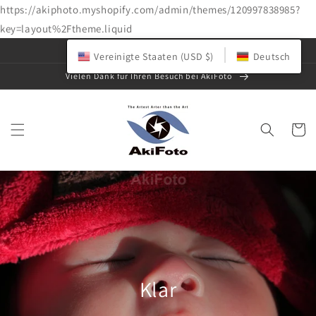
https://akiphoto.myshopify.com/admin/themes/120997838985?
key=layout%2Ftheme.liquid
Direkt
Fotogalerie und Shop für Originalkunst
zum
Vereinigte Staaten (USD $)
Deutsch
Inhalt
Vielen Dank für Ihren Besuch bei AkiFoto
Warenko
Klar